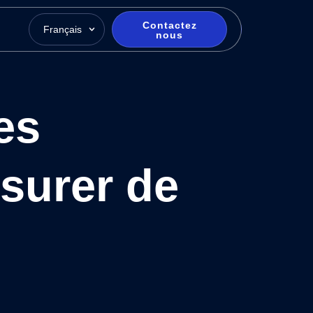
Contactez
Français
nous
es
ssurer de