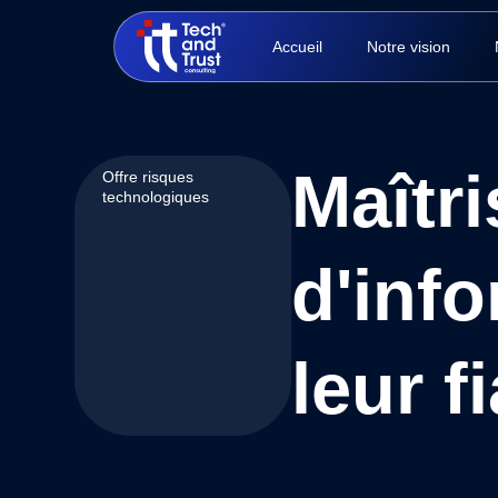
Accueil
Notre vision
Maîtr
Offre risques
technologiques
d'info
leur fi