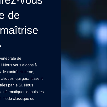
urez-vous
e de
 maîtrise
»
ertébrale de
er ! Nous vous aidons à
fs de contrôle interne,
atiques, qui garantissent
itées par le SI. Nous
 informatiques depuis les
en mode classique ou