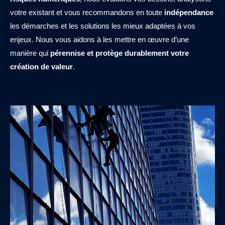
votre existant et vous recommandons en toute
indépendance
les démarches et les solutions les mieux adaptées à vos
enjeux. Nous vous aidons à les mettre en œuvre d’une
manière qui
pérennise et protège durablement votre
création de valeur
.