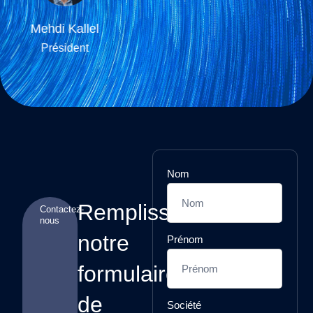
Pascal Antonini
Directeur Général
Nom
Remplissez
Contactez-
nous
notre
Prénom
formulaire
de
Société