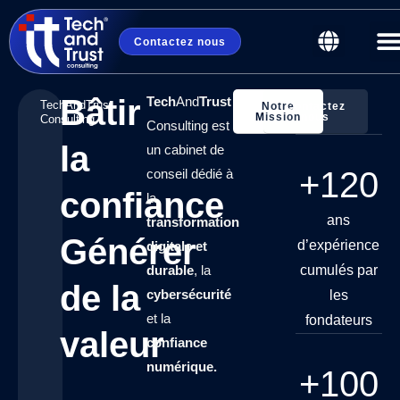
Contactez nous
Bâtir
Tech
And
Trust
TechAndTrust
Notre
Contactez
Mission
nous
Consulting
Consulting est
la
un cabinet de
+
120
conseil dédié à
confiance
la
ans
transformation
Générer
d’expérience
digitale et
durable
, la
cumulés par
de la
cybersécurité
les
et la
fondateurs
valeur
confiance
numérique.
+
100