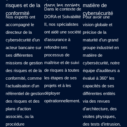
risques et de la
dans les projets
matière de
Dans le contexte de
conformité
cybersécurité
DORA et Solvabilité
Nos experts ont
Pour avoir une
II, nos spécialistes
accompagné le
vision globale et
ont aidé une société
directeur de la
précise de la
d’assurance à
cybersécurité d’un
maturité d’un grand
refondre ses
acteur bancaire sur
groupe industriel en
processus de
ses différentes
matière de
maîtrise et de suivi
missions de gestion
cybersécurité, notre
de risques à toutes
des risques et de la
équipe d’auditeurs a
les étapes de ses
conformité, comme
évalué à 360° les
projets et à les
l’actualisation d’un
capacités de ses
déployer
référentiel de gestion
différentes entités
opérationnellement.
des risques et des
via des revues
plans d’action
d’architecture, des
associés, ou la
visites physiques,
procédure
des tests d’intrusion,