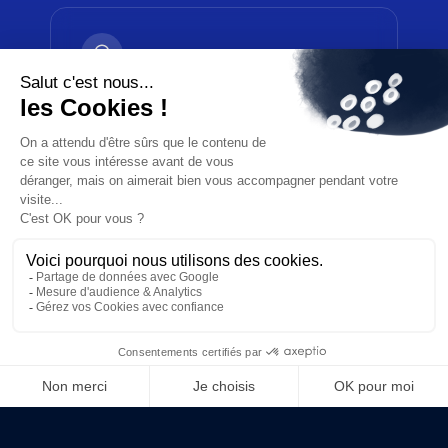
32-34, avenue Kléber, 75116 Paris
+33 1 83 64 70 73
contact@techandtrust.com
in
LinkedIn