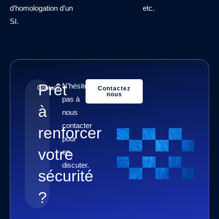
d’homologation d’un
etc.
SI.
Prêt
N’hésitez
Contact
Contactez
nous
pas à
à
nous
contacter
renforcer
pour
votre
en
discuter.
sécurité
?