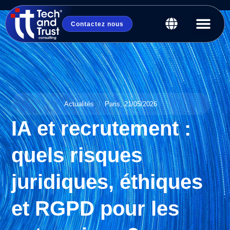
Contactez nous
Actualités
Paris,
21/05/2026
IA et recrutement :
quels risques
juridiques, éthiques
et RGPD pour les