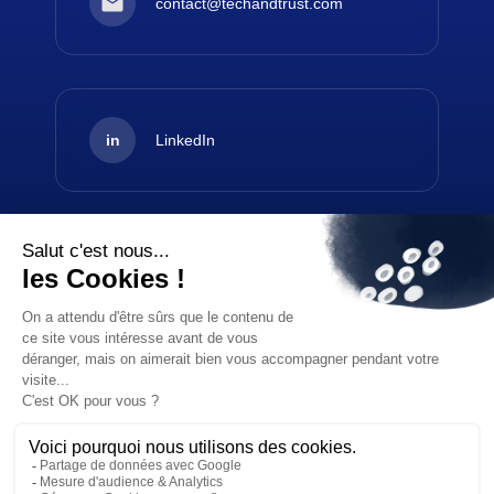
contact@techandtrust.com
in
LinkedIn
➜
Nous contacter
© TechAndTrust Consulting
Mentions légales
LLMS.txt